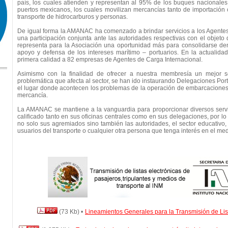
país, los cuales atienden y representan al 95% de los buques nacionales
puertos mexicanos, los cuales movilizan mercancías tanto de importación
transporte de hidrocarburos y personas.
De igual forma la AMANAC ha comenzado a brindar servicios a los Agentes
una participación conjunta ante las autoridades respectivas con el objeto 
representa para la Asociación una oportunidad más para consolidarse den
apoyo y defensa de los intereses marítimo – portuarios. En la actualida
primera calidad a 82 empresas de Agentes de Carga Internacional.
Asimismo con la finalidad de ofrecer a nuestra membresía un mejor ser
problemática que afecta al sector, se han ido instaurando Delegaciones Port
el lugar donde acontecen los problemas de la operación de embarcaciones
mercancía.
La AMANAC se mantiene a la vanguardia para proporcionar diversos servi
calificado tanto en sus oficinas centrales como en sus delegaciones, por lo
no solo sus agremiados sino también las autoridades, el sector educativo, 
usuarios del transporte o cualquier otra persona que tenga interés en el med
(73 Kb) •
Lineamientos Generales para la Transmisión de Lis